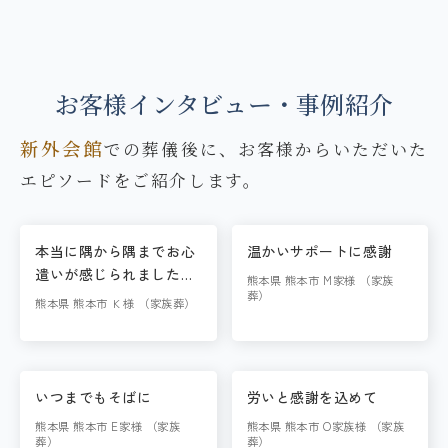
お客様インタビュー・事例紹介
新外会館
での葬儀後に、お客様からいただいた
エピソードをご紹介します。
本当に隅から隅までお心
温かいサポートに感謝
遣いが感じられました
熊本県 熊本市 M家様 （家族
し、良い形で見送る事が
葬）
熊本県 熊本市 Ｋ様 （家族葬）
できたので、大満足で
す。
いつまでもそばに
労いと感謝を込めて
熊本県 熊本市 E家様 （家族
熊本県 熊本市 O家族様 （家族
葬）
葬）