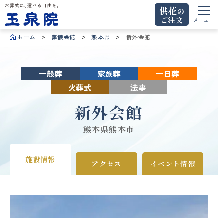
供花
の
ご注文
お葬式に、選べる自由を。玉泉院
メニュー
ホーム
葬儀会館
熊本県
新外会館
一般葬
家族葬
一日葬
火葬式
法事
新外会館
熊本県熊本市
施設情報
アクセス
イベント情報