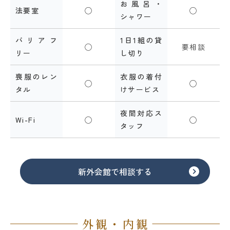
お風呂・
法要室
◯
◯
シャワー
バリアフ
1日1組の貸
◯
要相談
リー
し切り
喪服のレン
衣服の着付
◯
◯
タル
けサービス
夜間対応ス
Wi-Fi
◯
◯
タッフ
新外会館で相談する
外観・内観