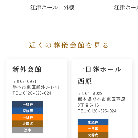
江津ホール 外観
江津ホー
近くの葬儀会館を見る
新外会館
一日葬ホール
西原
〒862-0921
熊本市東区新外3-1-41
TEL:0120-525-024
〒861-8029
熊本県熊本市東区西原
一般葬
3丁目5-18
TEL:0120-525-024
家族葬
一日葬
家族葬
火葬式
一日葬
法事
火葬式