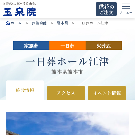
供花
の
ご注文
お葬式に、選べる自由を。玉泉院
メニュー
ホーム
葬儀会館
熊本県
一日葬ホール江津
家族葬
一日葬
火葬式
一日葬ホール江津
熊本県熊本市
施設情報
アクセス
イベント情報