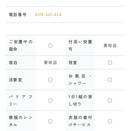
電話番号
0120-525-024
ご安置中の
付添い安置
◯
要相談
面会
可
宿泊
要相談
控室
◯
お風呂・
法要室
◯
◯
シャワー
バリアフ
1日1組の貸
◯
◯
リー
し切り
喪服のレン
衣服の着付
◯
◯
タル
けサービス