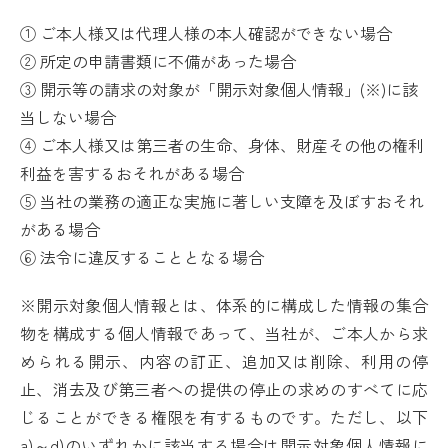
① ご本人様又は代理人様の本人確認ができない場合
② 所定の申請書類に不備があった場合
③ 開示等の請求の対象が「開示対象個人情報」(※)に該
当しない場合
④ ご本人様又は第三者の生命、身体、財産その他の権利
利益を害するおそれがある場合
⑤ 当社の業務の適正な実施に著しい支障を及ぼすおそれ
がある場合
⑥ 法令に違反することとなる場合
※開示対象個人情報とは、体系的に構成した情報の集合
物を構成する個人情報であって、当社が、ご本人から求
められる開示、内容の訂正、追加又は削除、利用の停
止、消去及び第三者への提供の停止の求めのすべてに応
じることができる権限を有するものです。ただし、以下
a)～d)のいずれかに該当する場合は開示対象個人情報に