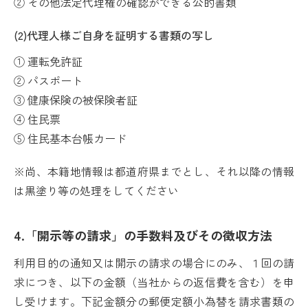
② その他法定代理権の確認ができる公的書類
(2)代理人様ご自身を証明する書類の写し
① 運転免許証
② パスポート
③ 健康保険の被保険者証
④ 住民票
⑤ 住民基本台帳カード
※尚、本籍地情報は都道府県までとし、それ以降の情報
は黒塗り等の処理をしてください
4.「開示等の請求」の手数料及びその徴収方法
利用目的の通知又は開示の請求の場合にのみ、１回の請
求につき、以下の金額（当社からの返信費を含む）を申
し受けます。下記金額分の郵便定額小為替を請求書類の