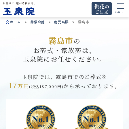
供花
の
ご注文
お葬式に、選べる自由を。玉泉院
メニュー
ホーム
葬儀会館
鹿児島県
霧島市
霧島市
の
お葬式・家族葬は、
玉泉院にお任せください。
玉泉院では、霧島市でのご葬式を
17
万円
から
承っております。
(税込187,000円)