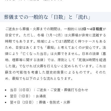
葬儀までの一般的な「日数」と「流れ」
ご逝去から葬儀・火葬までの期間は、一般的には
2日〜4日程度
が
目安です。 ただし、冬場（1月〜2月）は火葬場が非常に混雑する
時期でもあります。地域によっては1週間近く待つケースもある
ため、目安はあくまでも「最短」と考えておくのが安心です。法
律により「亡くなった当日」は火葬できません。日本の法律（墓
地、埋葬等に関する法律）では、原則として「死後24時間を経過
した後」でなければ火葬を行えないと定められています。これは
蘇生の可能性を考慮した歴史的背景によるものです。 そのた
め、最短でも以下のような流れとなります。
当日（0日目）：ご逝去・ご安置・葬儀打ち合わせ
翌日（1日目）：お通夜
翌々日（2日目）：葬儀・告別式・火葬