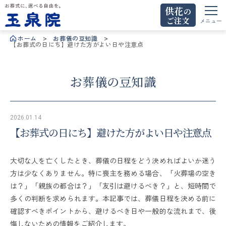
供花
の
ご注文
お葬式に、選べる自由を。玉泉院
メニュー
ホーム
お葬儀の豆知識
【お葬式の日にち】避けた方がよい日や注意点
お葬儀の豆知識
2026.01.14
【お葬式の日にち】避けた方がよい日や注意点
大切な人を亡くしたとき、葬儀の日程をどう決めればよいか迷う
方は少なくありません。特に喪主を務める場合、「火葬場の空き
は？」「親族の都合は？」「友引は避けるべき？」と、短時間で
多くの判断を求められます。本記事では、葬儀日程を決める前に
確認すべきポイントから、避けるべき日や一般的な流れまで、後
悔しないための情報をご紹介します。