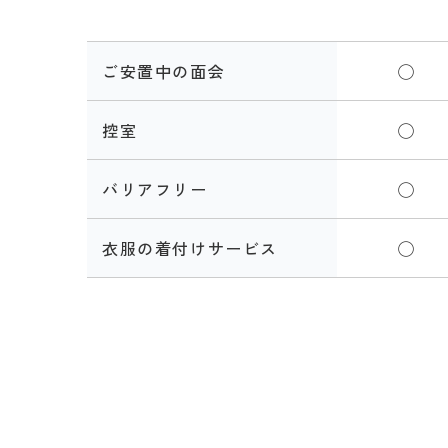
ご安置中の面会
◯
控室
◯
バリアフリー
◯
衣服の着付けサービス
◯