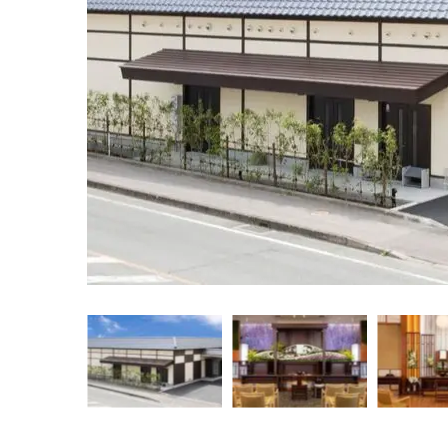
img src="" alt="" />