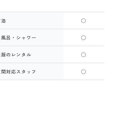
宿泊
◯
お風呂・シャワー
◯
喪服のレンタル
◯
夜間対応スタッフ
◯