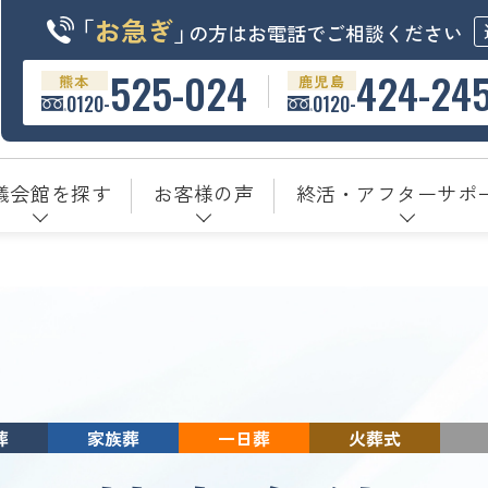
「
お急ぎ
」
の方はお電話でご相談ください
525-024
424-24
熊本
鹿児島
0120-
0120-
儀会館を探す
お客様の声
終活・アフターサポ
葬
家族葬
一日葬
火葬式