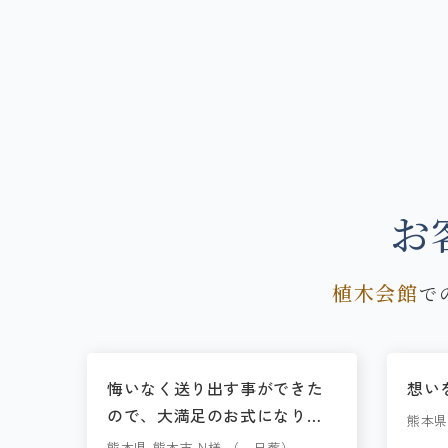
お
植木会館
で
悔いなく送り出す事ができた
想い
ので、大満足のお式になりま
熊本県
した。
熊本県 熊本市 N様 （一日葬）