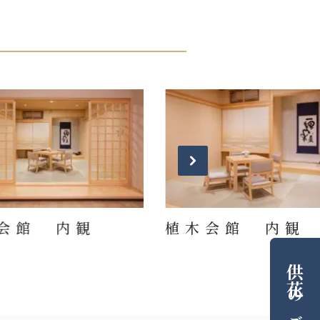
会館 内観
植木会館 内観
供花
の