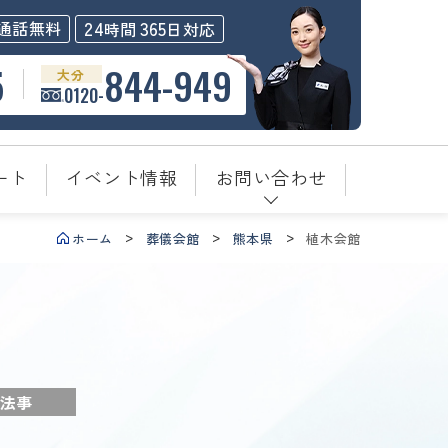
24
365
通話無料
時間
日対応
5
844-949
大分
0120-
ート
イベント情報
お問い合わせ
ホーム
葬儀会館
熊本県
植木会館
法事