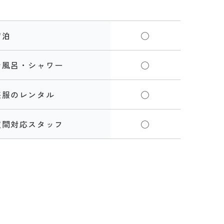
宿泊
◯
お風呂・シャワー
◯
喪服のレンタル
◯
夜間対応スタッフ
◯