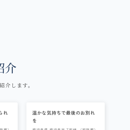
紹介
紹介します。
られ
温かな気持ちで最後のお別れ
を
家族葬）
鹿児島県 鹿児島市 T家様 （家族葬）