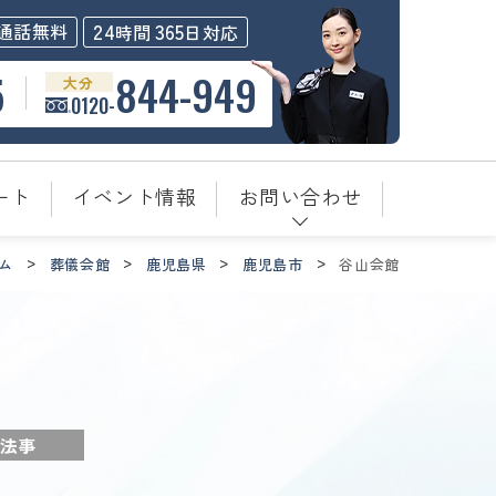
24
365
通話無料
時間
日対応
5
844-949
大分
0120-
ート
イベント情報
お問い合わせ
ム
葬儀会館
鹿児島県
鹿児島市
谷山会館
法事