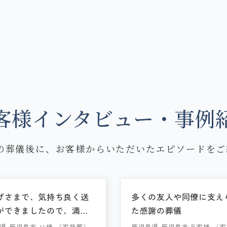
客様インタビュー・事例
の葬儀後に、お客様からいただいたエピソードをご
げさまで、気持ち良く送
多くの友人や同僚に支え
ができましたので、満足
た感謝の葬儀
おります。
県 鹿児島市 Ｈ様 （家族葬）
鹿児島県 鹿児島市 B家様 （