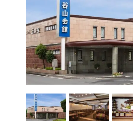
img src="" alt="" />