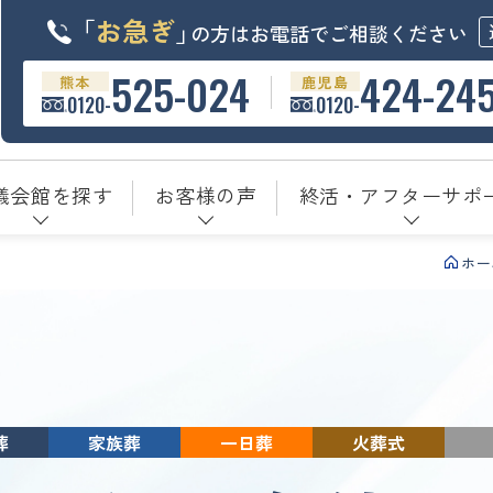
「
お急ぎ
」
の方はお電話でご相談ください
525-024
424-24
熊本
鹿児島
0120-
0120-
儀会館を探す
お客様の声
終活・アフターサポ
ホー
葬
家族葬
一日葬
火葬式