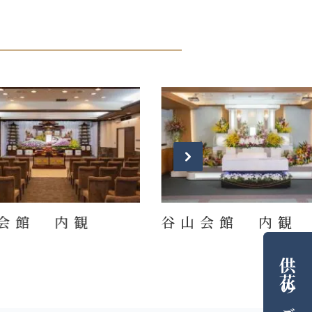
会館 内観
谷山会館 内観
供花
の