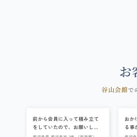
お
谷山会館
で
前から会員に入って積み立て
おか
をしていたので、お願いしま
る事
した。
して
鹿児島県 鹿児島市 I様 （家族葬）
鹿児島