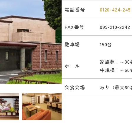
電話番号
0120-424-245
FAX番号
099-210-2242
駐車場
150台
家族葬：～30名
ホール
中規模：～60名
会食会場
あり（最大60