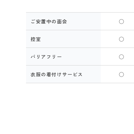
ご安置中の面会
◯
控室
◯
バリアフリー
◯
衣服の着付けサービス
◯