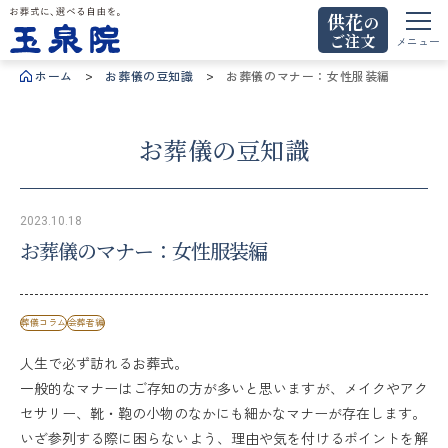
供花
の
ご注文
お葬式に、選べる自由を。玉泉院
メニュー
ホーム
お葬儀の豆知識
お葬儀のマナー：女性服装編
お葬儀の豆知識
2023.10.18
お葬儀のマナー：女性服装編
葬儀コラム
会葬者編
人生で必ず訪れるお葬式。
一般的なマナーはご存知の方が多いと思いますが、メイクやアク
セサリー、靴・鞄の小物のなかにも細かなマナーが存在します。
いざ参列する際に困らないよう、理由や気を付けるポイントを解