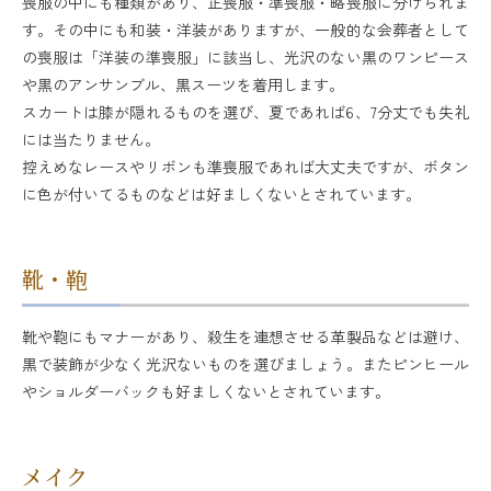
喪服の中にも種類があり、正喪服・準喪服・略喪服に分けられま
す。その中にも和装・洋装がありますが、一般的な会葬者として
の喪服は「洋装の準喪服」に該当し、光沢のない黒のワンピース
や黒のアンサンブル、黒スーツを着用します。
スカートは膝が隠れるものを選び、夏であれば6、7分丈でも失礼
には当たりません。
控えめなレースやリボンも準喪服であれば大丈夫ですが、ボタン
に色が付いてるものなどは好ましくないとされています。
靴・鞄
靴や鞄にもマナーがあり、殺生を連想させる革製品などは避け、
黒で装飾が少なく光沢ないものを選びましょう。またピンヒール
やショルダーバックも好ましくないとされています。
メイク