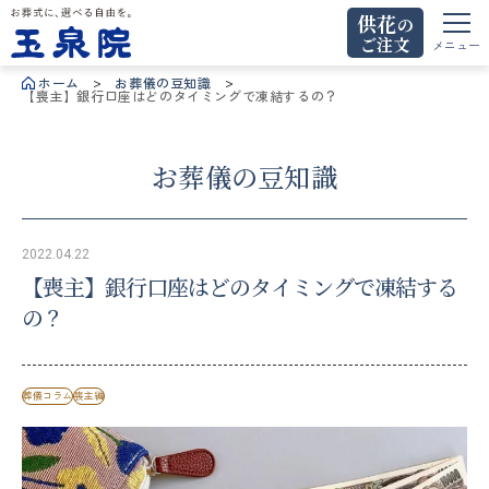
供花
の
ご注文
お葬式に、選べる自由を。玉泉院
メニュー
ホーム
お葬儀の豆知識
【喪主】銀行口座はどのタイミングで凍結するの？
お葬儀の豆知識
2022.04.22
【喪主】銀行口座はどのタイミングで凍結する
の？
葬儀コラム
喪主編