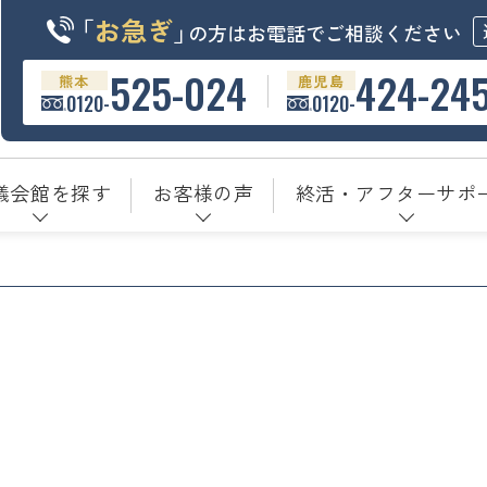
「
お急ぎ
」
の方はお電話でご相談ください
525-024
424-24
熊本
鹿児島
0120-
0120-
儀会館を探す
お客様の声
終活・アフターサポ