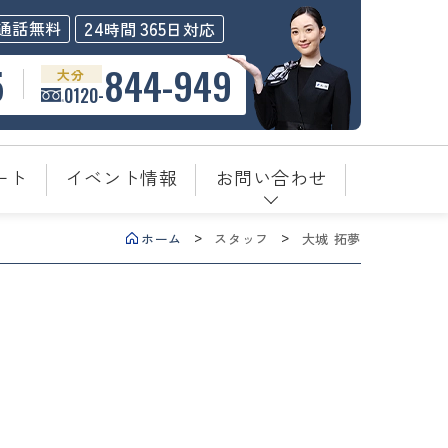
24
365
通話無料
時間
日対応
5
844-949
大分
0120-
ート
イベント情報
お問い合わせ
ホーム
スタッフ
大城 拓夢