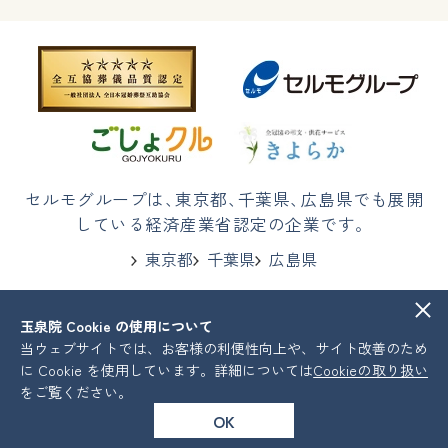
セルモグループは
、
東京都
、
千葉県
、
広島県でも展開
している経済産業省認定の企業です。
東京都
千葉県
広島県
玉泉院 Cookie の使用について
株式会社セルモ
プライバシーポリシー
当ウェブサイトでは、お客様の利便性向上や、サイト改善のため
COPYRIGHT © Celmo All Rights Reserved.
に Cookie を使用しています。詳細については
Cookieの取り扱い
をご覧ください。
OK
葬儀プラン
会館を探す
資料請求
お急ぎの方