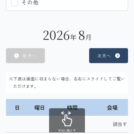
その他
2026
8
年
月
前月へ
次月へ
※下表は画面に収まらない場合、左右にスライドしてご覧い
ただけます。
日
曜日
時間
会場
該当する
左右に動かす