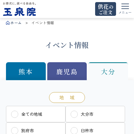
供花
の
ご注文
お葬式に、選べる自由を。玉泉院
メニュー
ホーム
イベント情報
イベント情報
熊本
鹿児島
大分
地 域
全ての地域
大分市
別府市
臼杵市