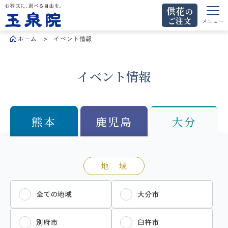
供花
の
ご注文
お葬式に、選べる自由を。玉泉院
メニュー
ホーム
イベント情報
イベント情報
熊本
鹿児島
大分
地 域
全ての地域
大分市
別府市
臼杵市