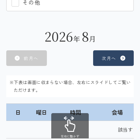
その他
2026
8
年
月
前月へ
次月へ
※下表は画面に収まらない場合、左右にスライドしてご覧い
ただけます。
日
曜日
時間
会場
該当する
左右に動かす