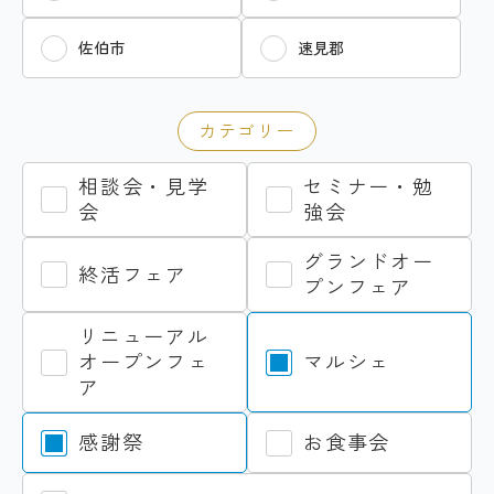
佐伯市
速見郡
カテゴリー
相談会・見学
セミナー・勉
会
強会
グランドオー
終活フェア
プンフェア
リニューアル
オープンフェ
マルシェ
ア
感謝祭
お食事会