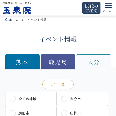
供花
の
ご注文
お葬式に、選べる自由を。玉泉院
メニュー
ホーム
イベント情報
イベント情報
熊本
鹿児島
大分
地 域
全ての地域
大分市
別府市
臼杵市