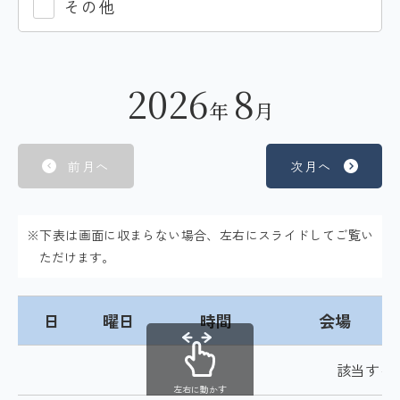
その他
2026
8
年
月
前月へ
次月へ
※下表は画面に収まらない場合、左右にスライドしてご覧い
ただけます。
日
曜日
時間
会場
該当する
左右に動かす