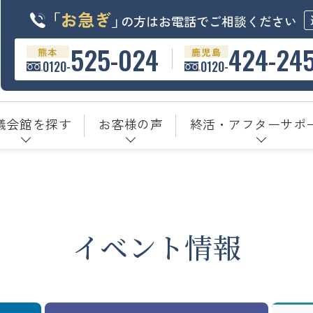
「
お急ぎ
」
の方はお電話でご相談ください
525-024
424-24
熊本
鹿児島
0120-
0120-
儀会館を探す
お客様の声
終活・アフターサポ
イベント情報