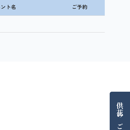
ベント名
ご予約
供花
の