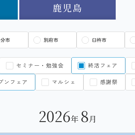
鹿児島
大分市
別府市
臼杵市
セミナー・勉強会
終活フェア
プンフェア
マルシェ
感謝祭
2026
8
年
月