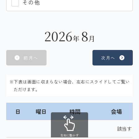
その他
2026
8
年
月
前月へ
次月へ
※下表は画面に収まらない場合、左右にスライドしてご覧い
ただけます。
日
曜日
時間
会場
該当する
左右に動かす