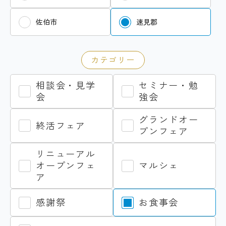
佐伯市
速見郡
カテゴリー
相談会・見学
セミナー・勉
会
強会
グランドオー
終活フェア
プンフェア
リニューアル
オープンフェ
マルシェ
ア
感謝祭
お食事会