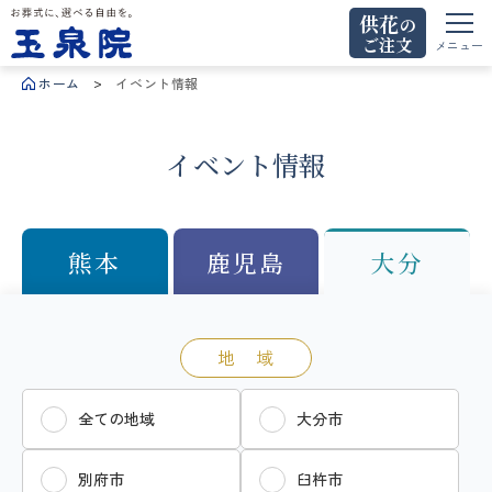
供花
の
ご注文
お葬式に、選べる自由を。玉泉院
メニュー
ホーム
イベント情報
イベント情報
熊本
鹿児島
大分
地 域
全ての地域
大分市
別府市
臼杵市