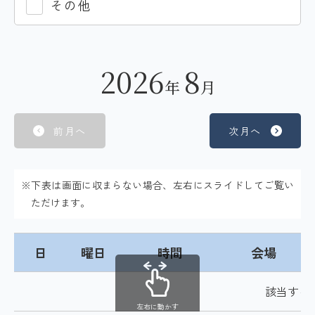
その他
2026
8
年
月
前月へ
次月へ
※下表は画面に収まらない場合、左右にスライドしてご覧い
ただけます。
日
曜日
時間
会場
該当する
左右に動かす