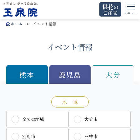
供花
の
ご注文
お葬式に、選べる自由を。玉泉院
メニュー
ホーム
イベント情報
イベント情報
熊本
鹿児島
大分
地 域
全ての地域
大分市
別府市
臼杵市