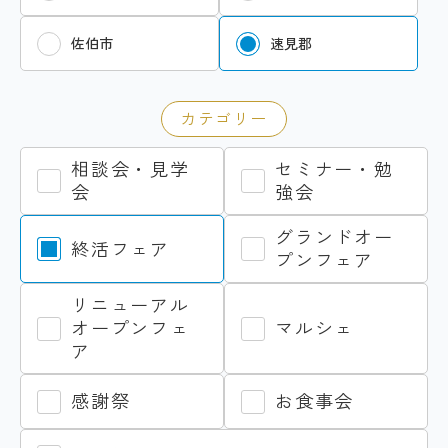
佐伯市
速見郡
カテゴリー
相談会・見学
セミナー・勉
会
強会
グランドオー
終活フェア
プンフェア
リニューアル
オープンフェ
マルシェ
ア
感謝祭
お食事会