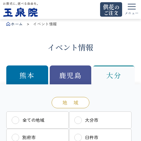
供花
の
ご注文
お葬式に、選べる自由を。玉泉院
メニュー
ホーム
イベント情報
イベント情報
熊本
鹿児島
大分
地 域
全ての地域
大分市
別府市
臼杵市