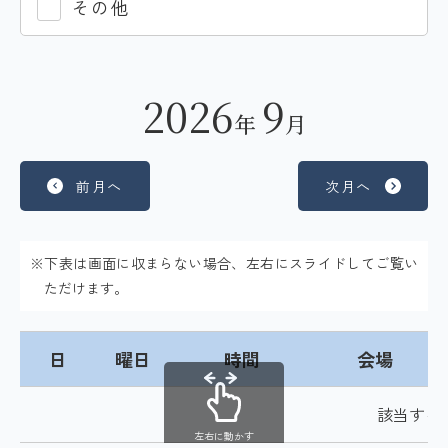
その他
2026
9
年
月
前月へ
次月へ
※下表は画面に収まらない場合、左右にスライドしてご覧い
ただけます。
日
曜日
時間
会場
該当する
左右に動かす