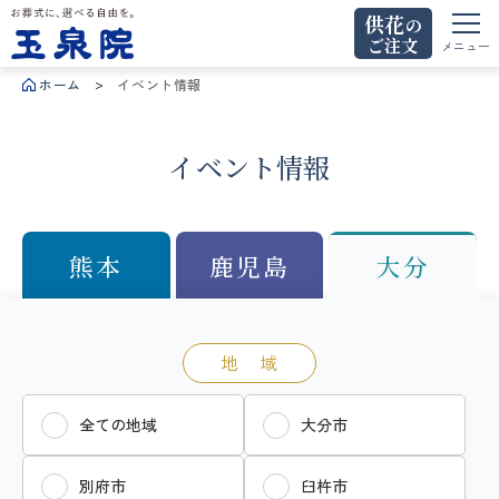
供花
の
ご注文
お葬式に、選べる自由を。玉泉院
メニュー
ホーム
イベント情報
イベント情報
熊本
鹿児島
大分
地 域
全ての地域
大分市
別府市
臼杵市