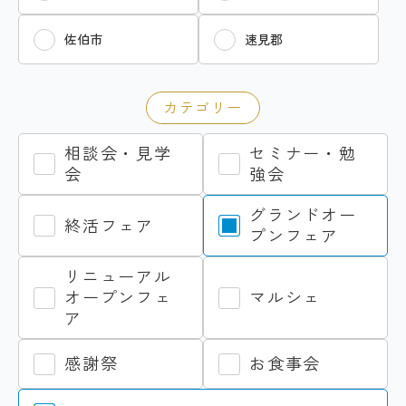
佐伯市
速見郡
カテゴリー
相談会・見学
セミナー・勉
会
強会
グランドオー
終活フェア
プンフェア
リニューアル
オープンフェ
マルシェ
ア
感謝祭
お食事会