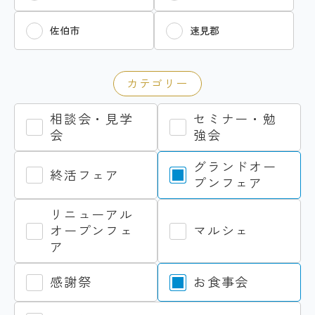
佐伯市
速見郡
カテゴリー
相談会・見学
セミナー・勉
会
強会
グランドオー
終活フェア
プンフェア
リニューアル
オープンフェ
マルシェ
ア
感謝祭
お食事会