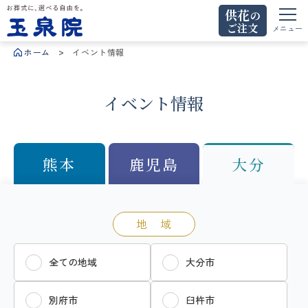
供花
の
ご注文
お葬式に、選べる自由を。玉泉院
メニュー
ホーム
イベント情報
イベント情報
熊本
鹿児島
大分
地 域
全ての地域
大分市
別府市
臼杵市