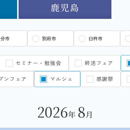
鹿児島
大分市
別府市
臼杵市
セミナー・勉強会
終活フェア
プンフェア
マルシェ
感謝祭
2026
8
年
月