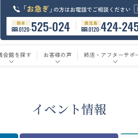
「
お急ぎ
」
の方はお電話でご相談ください
525-024
424-24
熊本
鹿児島
0120-
0120-
儀会館を探す
お客様の声
終活・アフターサポ
イベント情報