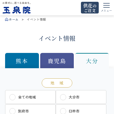
供花
の
ご注文
お葬式に、選べる自由を。玉泉院
メニュー
ホーム
イベント情報
イベント情報
熊本
鹿児島
大分
地 域
全ての地域
大分市
別府市
臼杵市