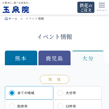
供花
の
ご注文
お葬式に、選べる自由を。玉泉院
メニュー
ホーム
イベント情報
イベント情報
熊本
鹿児島
大分
地 域
全ての地域
大分市
別府市
臼杵市