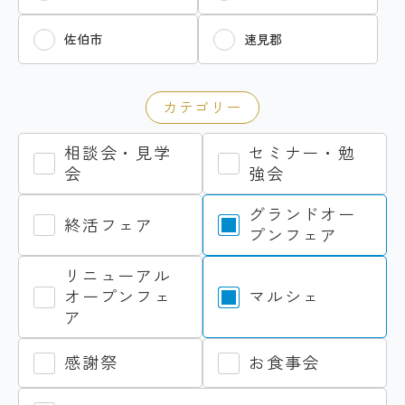
佐伯市
速見郡
カテゴリー
相談会・見学
セミナー・勉
会
強会
グランドオー
終活フェア
プンフェア
リニューアル
オープンフェ
マルシェ
ア
感謝祭
お食事会