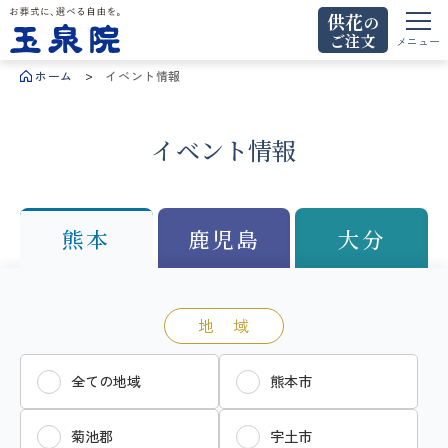
供花
の
ご注文
お葬式に、選べる自由を。玉泉院
メニュー
ホーム
イベント情報
イベント情報
熊本
鹿児島
大分
地 域
全ての地域
熊本市
菊池郡
宇土市