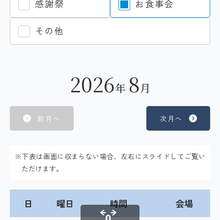
感謝祭
お食事会
その他
2026
8
年
月
前月へ
次月へ
※下表は画面に収まらない場合、左右にスライドしてご覧い
ただけます。
日
曜日
時間
会場