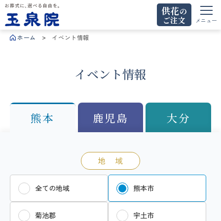
供花
の
ご注文
お葬式に、選べる自由を。玉泉院
メニュー
ホーム
イベント情報
イベント情報
熊本
鹿児島
大分
地 域
全ての地域
熊本市
菊池郡
宇土市