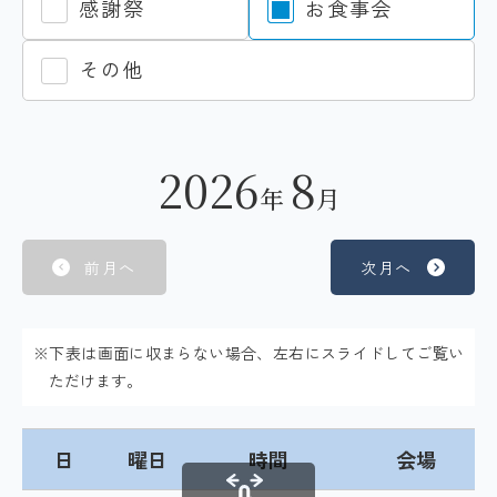
感謝祭
お食事会
その他
2026
8
年
月
前月へ
次月へ
※下表は画面に収まらない場合、左右にスライドしてご覧い
ただけます。
日
曜日
時間
会場