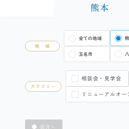
熊本
全ての地域
地 域
玉名市
相談会・見学会
カテゴリー
リニューアルオー
前月へ