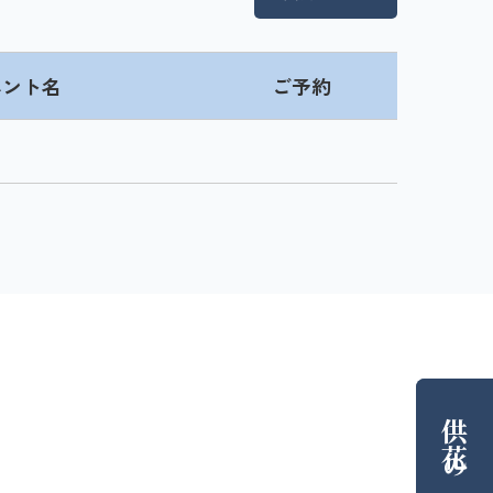
ベント名
ご予約
供花
の