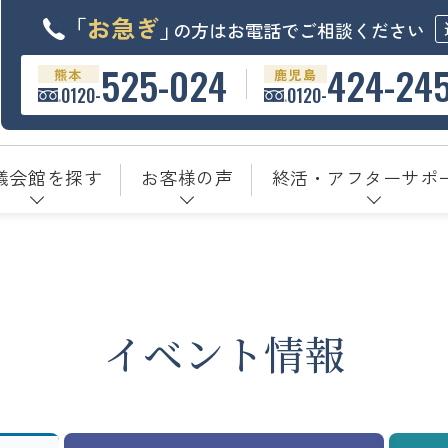
「
お急ぎ
」
の方はお電話でご相談ください
525-024
424-24
熊本
鹿児島
0120-
0120-
儀会館を探す
お客様の声
終活・アフターサポ
イベント情報