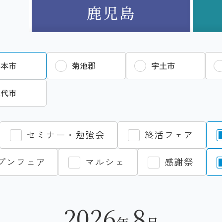
鹿児島
熊本市
菊池郡
宇土市
八代市
セミナー・勉強会
終活フェア
プンフェア
マルシェ
感謝祭
2026
8