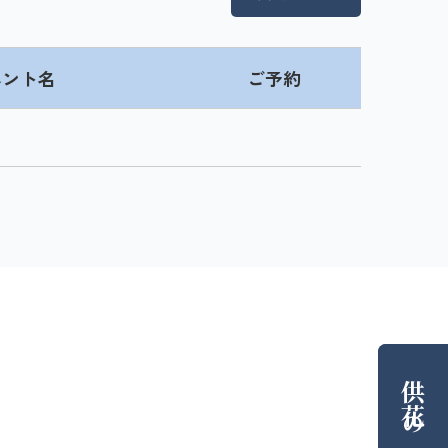
ベント名
ご予約
供花
の