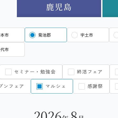
鹿児島
熊本市
菊池郡
宇土市
八代市
セミナー・勉強会
終活フェア
プンフェア
マルシェ
感謝祭
2026
8