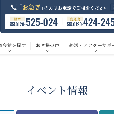
「
お急ぎ
」
の方はお電話でご相談ください
525-024
424-24
熊本
鹿児島
0120-
0120-
儀会館を探す
お客様の声
終活・アフターサポ
イベント情報