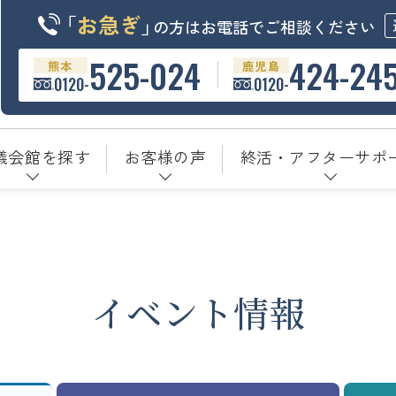
「
お急ぎ
」
の方はお電話でご相談ください
525-024
424-24
熊本
鹿児島
0120-
0120-
儀会館を探す
お客様の声
終活・アフターサポ
イベント情報