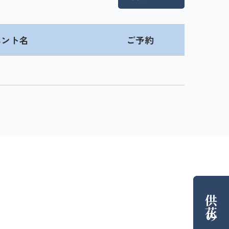
ベント名
ご予約
供花
の