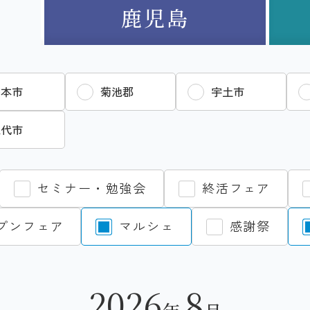
鹿児島
熊本市
菊池郡
宇土市
八代市
セミナー・勉強会
終活フェア
プンフェア
マルシェ
感謝祭
2026
8