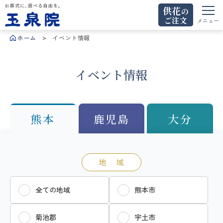
供花
の
ご注文
お葬式に、選べる自由を。玉泉院
メニュー
ホーム
イベント情報
イベント情報
熊本
鹿児島
大分
地 域
全ての地域
熊本市
菊池郡
宇土市