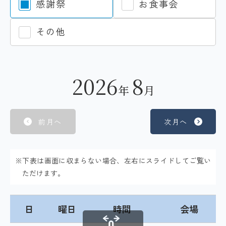
感謝祭
お食事会
その他
2026
8
年
月
前月へ
次月へ
※下表は画面に収まらない場合、左右にスライドしてご覧い
ただけます。
日
曜日
時間
会場