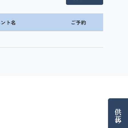
ベント名
ご予約
供花
の