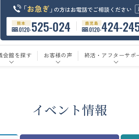
「
お急ぎ
」
の方はお電話でご相談ください
525-024
424-24
熊本
鹿児島
0120-
0120-
儀会館を探す
お客様の声
終活・アフターサポ
イベント情報