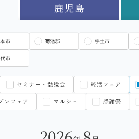
鹿児島
熊本市
菊池郡
宇土市
八代市
セミナー・勉強会
終活フェア
プンフェア
マルシェ
感謝祭
2026
8