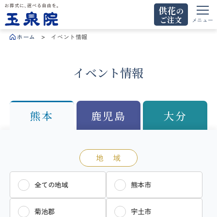
供花
の
ご注文
お葬式に、選べる自由を。玉泉院
メニュー
ホーム
イベント情報
イベント情報
熊本
鹿児島
大分
地 域
全ての地域
熊本市
菊池郡
宇土市