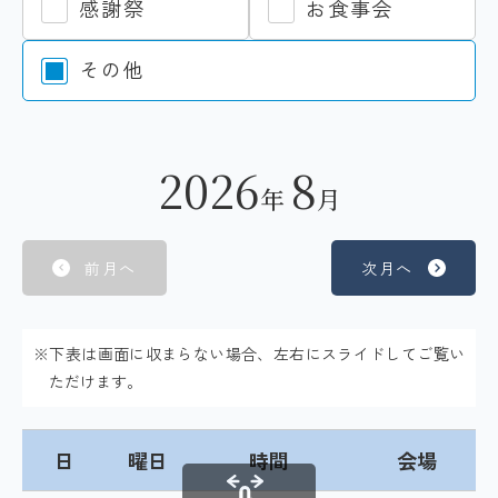
感謝祭
お食事会
その他
2026
8
年
月
前月へ
次月へ
※下表は画面に収まらない場合、左右にスライドしてご覧い
ただけます。
日
曜日
時間
会場