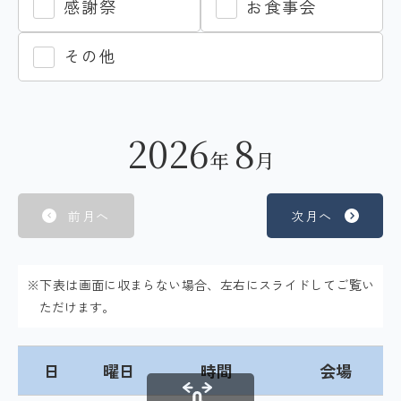
感謝祭
お食事会
その他
2026
8
年
月
前月へ
次月へ
※下表は画面に収まらない場合、左右にスライドしてご覧い
ただけます。
日
曜日
時間
会場