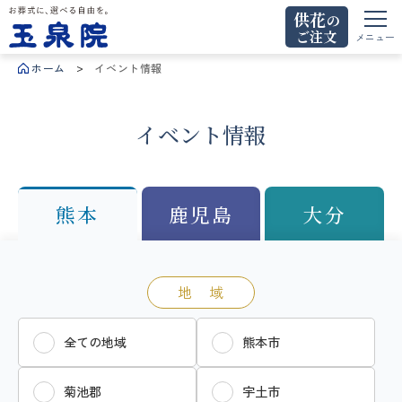
供花
の
ご注文
お葬式に、選べる自由を。玉泉院
メニュー
ホーム
イベント情報
イベント情報
熊本
鹿児島
大分
地 域
全ての地域
熊本市
菊池郡
宇土市