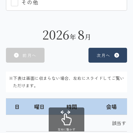
その他
2026
8
年
月
前月へ
次月へ
※下表は画面に収まらない場合、左右にスライドしてご覧い
ただけます。
日
曜日
時間
会場
該当する
左右に動かす