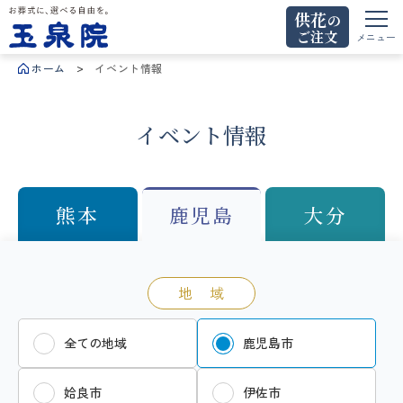
供花
の
ご注文
お葬式に、選べる自由を。玉泉院
メニュー
ホーム
イベント情報
イベント情報
熊本
鹿児島
大分
地 域
全ての地域
鹿児島市
姶良市
伊佐市