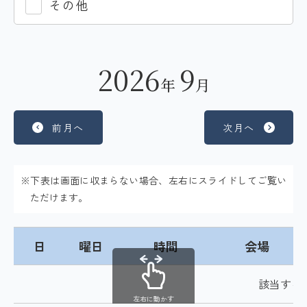
その他
2026
9
年
月
前月へ
次月へ
※下表は画面に収まらない場合、左右にスライドしてご覧い
ただけます。
日
曜日
時間
会場
該当する
左右に動かす