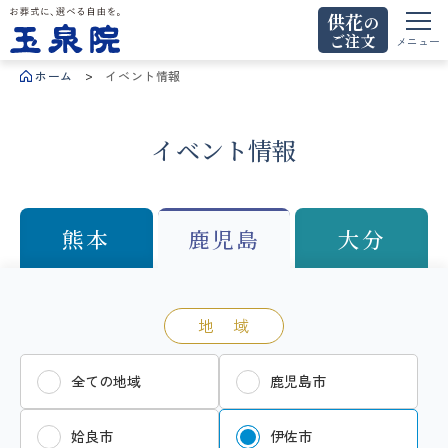
供花
の
ご注文
お葬式に、選べる自由を。玉泉院
メニュー
ホーム
イベント情報
イベント情報
熊本
鹿児島
大分
地 域
全ての地域
鹿児島市
姶良市
伊佐市