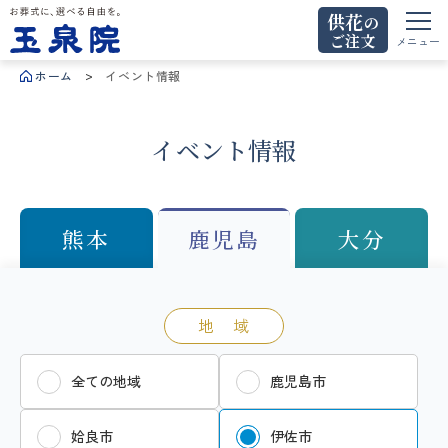
供花
の
ご注文
お葬式に、選べる自由を。玉泉院
メニュー
ホーム
イベント情報
イベント情報
熊本
鹿児島
大分
地 域
全ての地域
鹿児島市
姶良市
伊佐市