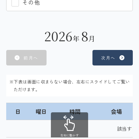
その他
2026
8
年
月
前月へ
次月へ
※下表は画面に収まらない場合、左右にスライドしてご覧い
ただけます。
日
曜日
時間
会場
該当する
左右に動かす