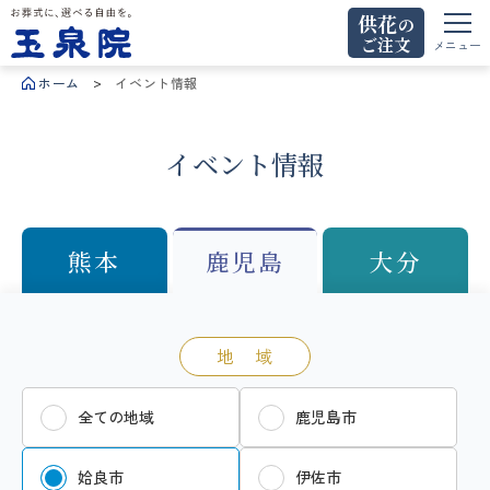
供花
の
ご注文
お葬式に、選べる自由を。玉泉院
メニュー
ホーム
イベント情報
イベント情報
熊本
鹿児島
大分
地 域
全ての地域
鹿児島市
姶良市
伊佐市