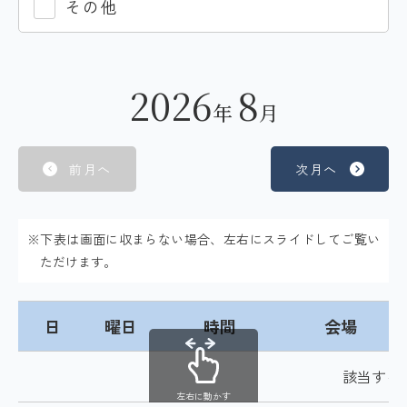
その他
2026
8
年
月
前月へ
次月へ
※下表は画面に収まらない場合、左右にスライドしてご覧い
ただけます。
日
曜日
時間
会場
該当する
左右に動かす