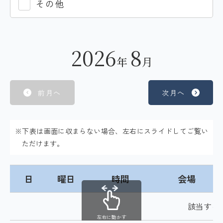
その他
2026
8
年
月
前月へ
次月へ
※下表は画面に収まらない場合、左右にスライドしてご覧い
ただけます。
日
曜日
時間
会場
該当する
左右に動かす