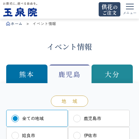
供花
の
ご注文
お葬式に、選べる自由を。玉泉院
メニュー
ホーム
イベント情報
イベント情報
熊本
鹿児島
大分
地 域
全ての地域
鹿児島市
姶良市
伊佐市