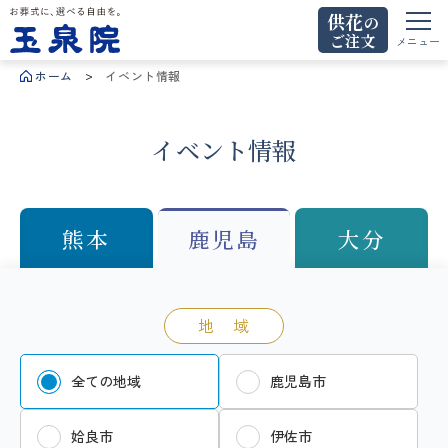
供花
の
ご注文
お葬式に、選べる自由を。玉泉院
メニュー
ホーム
イベント情報
イベント情報
熊本
鹿児島
大分
地 域
全ての地域
鹿児島市
姶良市
伊佐市