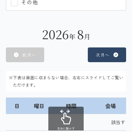
その他
2026
8
年
月
前月へ
次月へ
※下表は画面に収まらない場合、左右にスライドしてご覧い
ただけます。
日
曜日
時間
会場
該当する
左右に動かす