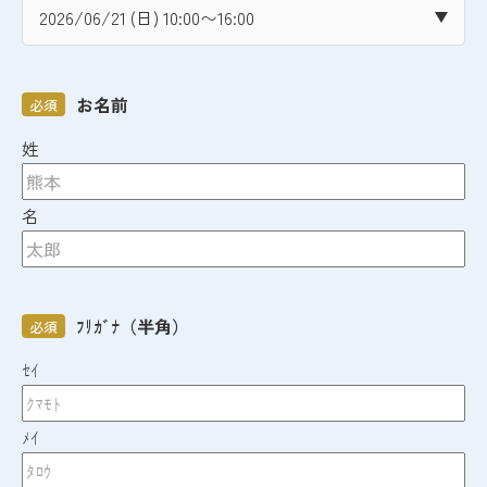
お名前
必須
姓
名
ﾌﾘｶﾞﾅ（半角）
必須
ｾｲ
ﾒｲ