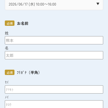
お名前
必須
姓
名
ﾌﾘｶﾞﾅ（半角）
必須
ｾｲ
ﾒｲ