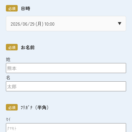
日時
必須
お名前
必須
姓
名
ﾌﾘｶﾞﾅ（半角）
必須
ｾｲ