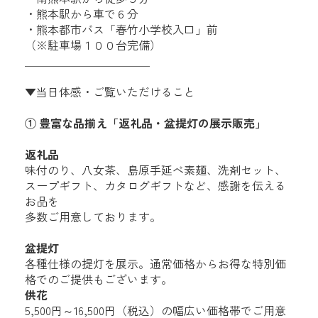
・熊本駅から車で６分
・熊本都市バス「春竹小学校入口」前
（※駐車場１００台完備）
＿＿＿＿＿＿＿＿＿＿＿
▼当日体感・ご覧いただけること
① 豊富な品揃え「返礼品・盆提灯の展示販売」
返礼品
味付のり、八女茶、島原手延べ素麺、洗剤セット、
スープギフト、カタログギフトなど、感謝を伝える
お品を
多数ご用意しております。
盆提灯
各種仕様の提灯を展示。通常価格からお得な特別価
格でのご提供もございます。
供花
5,500円～16,500円（税込）の幅広い価格帯でご用意