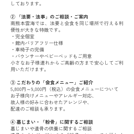
しております。
② 「法要・法事」のご相談・ご案内
南熊本雲海では、法要と会食を同じ場所で行える利
便性が大きな特徴です。
・完全個室
・館内バリアフリー仕様
・
車椅子の完備
・
バウンサーやベビーベッドもご用意
小さなお子様連れからご高齢の方まで安心してご利
用いただけます。
③ こだわりの「会食メニュー」ご紹介
5,800円～9,000円（税込）の会食メニューについて
お子様向けメニューやアレルギー対応、
故人様の好みに合わせたアレンジや、
配達のご相談も承ります。
④ 墓じまい・「粉骨」に関するご相談
墓じまいや遺骨の供養に関するご相談