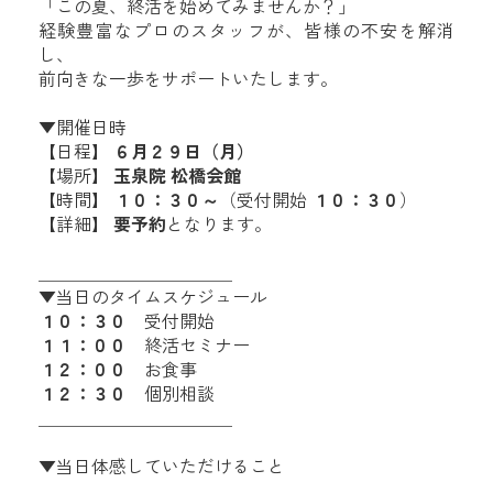
「この夏、終活を始めてみませんか？」
経験豊富なプロのスタッフが、皆様の不安を解消
し、
前向きな一歩をサポートいたします。
▼開催日時
【日程】
６月２９日（月）
【場所】
玉泉院 松橋会館
【時間】
１０：３０～
（受付開始
１０：３０
）
【詳細】
要予約
となります。
＿＿＿＿＿＿＿＿＿＿＿
▼当日のタイムスケジュール
１０：３０
受付開始
１１：００
終活セミナー
１２：００
お食事
１２：３０
個別相談
＿＿＿＿＿＿＿＿＿＿＿
▼当日体感していただけること