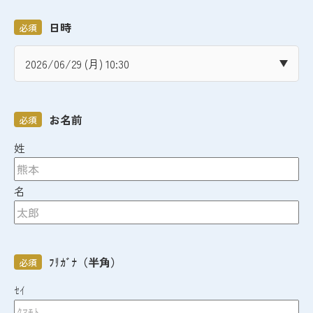
日時
必須
お名前
必須
姓
名
ﾌﾘｶﾞﾅ（半角）
必須
ｾｲ