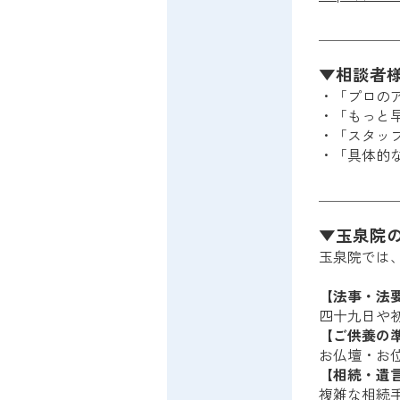
＿＿＿＿＿
▼相談者
・「プロの
・「もっと
・「スタッ
・「具体的
＿＿＿＿＿
▼玉泉院
玉泉院では
【法事・法
四十九日や
【ご供養の
お仏壇・お
【相続・遺
複雑な相続