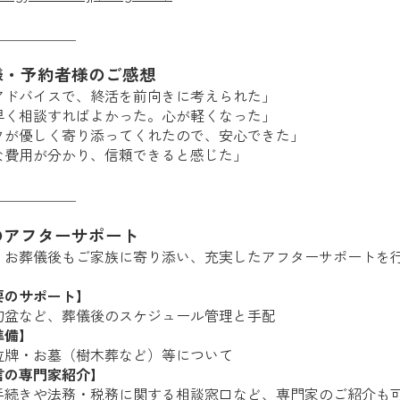
＿＿＿＿＿＿
様・予約者様のご感想
アドバイスで、終活を前向きに考えられた」
早く相談すればよかった。心が軽くなった」
フが優しく寄り添ってくれたので、安心できた」
な費用が分かり、信頼できると感じた」
＿＿＿＿＿＿
のアフターサポート
、お葬儀後もご家族に寄り添い、充実したアフターサポートを
要のサポート】
初盆など、葬儀後のスケジュール管理と手配
準備】
位牌・お墓（樹木葬など）等について
言の専門家紹介】
手続きや法務・税務に関する相談窓口など、専門家のご紹介も