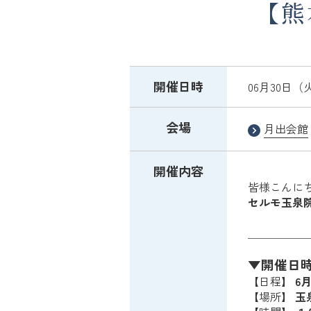
【熊
開催日時
06月30日（火）
会場
月出会館
開催内容
皆様こんに
セルモ玉泉院
＿＿＿＿＿
▼開催日
【日程】
6
【場所】
玉