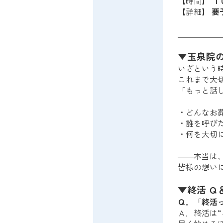
【時間】
１
【詳細】
要
＿＿＿＿＿
▼玉泉院
いざという
これまで大
「もっと話
・どんなお
・誰を呼び
・何を大切
――本当は
皆様の想い
▼終活 Ｑ
Ｑ．「終活
Ａ．終活は