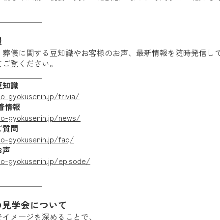
＿＿＿＿＿＿
報
、葬儀に関する豆知識やお客様のお声、最新情報を随時発信し
てご覧ください。
＿＿＿＿＿＿
豆知識
o-gyokusenin.jp/trivia/
着情報
mo-gyokusenin.jp/news/
ご質問
o-gyokusenin.jp/faq/
お声
mo-gyokusenin.jp/episode/
＿＿＿＿＿＿
の見学会について
でイメージを深めることで、