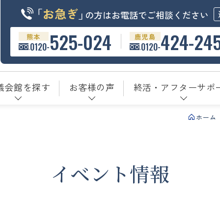
「
お急ぎ
」
の方はお電話でご相談ください
525-024
424-24
熊本
鹿児島
0120-
0120-
儀会館を探す
お客様の声
終活・アフターサポ
ホーム
イベント情報