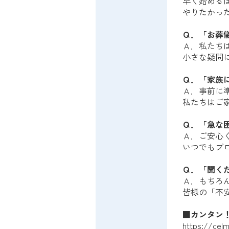
早く始める
やりたかっ
Ｑ．「お葬
Ａ．私たち
小さな疑問
Ｑ．「家族
Ａ．事前に
私たちはご
Ｑ．「急な
Ａ．ご安心
いつでもプ
Ｑ．「聞く
Ａ．もちろ
皆様の「不
■
カンタン
https://celm