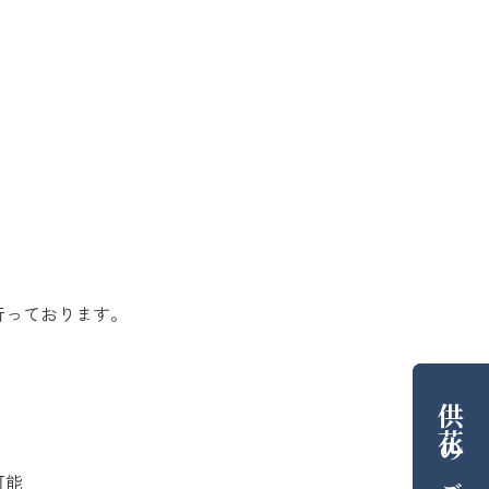
行っております。
供花
の
可能