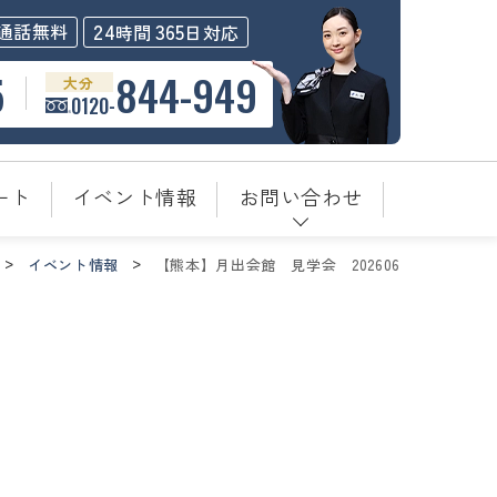
24
365
通話無料
時間
日対応
5
844-949
大分
0120-
ート
イベント情報
お問い合わせ
イベント情報
【熊本】月出会館＿見学会＿202606