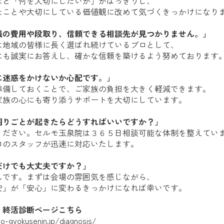
ほど「何を大切にしたいか」がはっきりし、
たことや大切にしている価値観に改めて気づくきっかけになり
儀の費用や段取り、信頼できる相談先が見つかりません。」
は地域の皆様に長く選ばれ続けているプロとして、
にも誠実にお答えし、確かな信頼を築けるよう努めております
に迷惑をかけないか心配です。」
準備しておくことで、ご家族の負担を大きく軽減できます。
家族の心にも寄り添うサポートを大切にしています。
困りごとが起きたらどうすればいいですか？」
ください。セルモ玉泉院は３６５日相談可能な体制を整えてい
ロのスタッフが迅速に対応いたします。
だけでも大丈夫ですか？」
んです。まずは会場の雰囲気を感じながら、
安」が「安心」に変わるきっかけになれば幸いです。
！終活診断ページこちら
o-gyokusenin.jp/diagnosis/