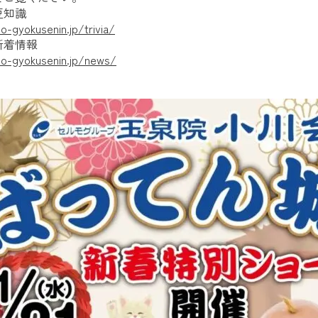
豆知識
o-gyokusenin.jp/trivia/
新着情報
mo-gyokusenin.jp/news/