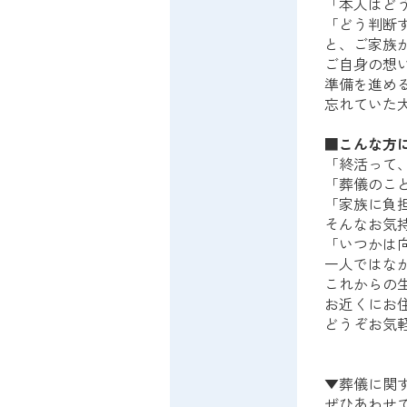
「本人はど
「どう判断
と、ご家族
ご自身の想
準備を進め
忘れていた
■こんな方
「終活って
「葬儀のこ
「家族に負
そんなお気
「いつかは
一人ではな
これからの
お近くにお
どうぞお気
▼葬儀に関
ぜひあわせ