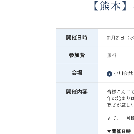
【熊本】
開催日時
01月21日（水）
参加費
無料
会場
小川会館
開催内容
皆様こんに
年の始まり
寒さが厳し
さて、１月
▼開催日時