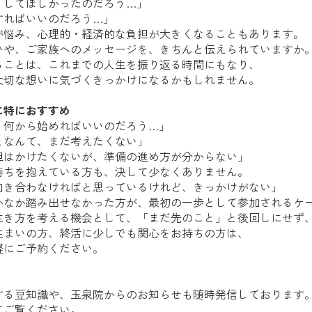
うしてほしかったのだろう…」
すればいいのだろう…」
が悩み、心理的・経済的な負担が大きくなることもあります。
いや、ご家族へのメッセージを、きちんと伝えられていますか
ることは、これまでの人生を振り返る時間にもなり、
大切な想いに気づくきっかけになるかもしれません。
に特におすすめ
、何から始めればいいのだろう…」
となんて、まだ考えたくない」
担はかけたくないが、準備の進め方が分からない」
持ちを抱えている方も、決して少なくありません。
向き合わなければと思っているけれど、きっかけがない」
かなか踏み出せなかった方が、最初の一歩として参加されるケ
生き方を考える機会として、「まだ先のこと」と後回しにせず
住まいの方、終活に少しでも関心をお持ちの方は、
軽にご予約ください。
する豆知識や、玉泉院からのお知らせも随時発信しております
てご覧ください。