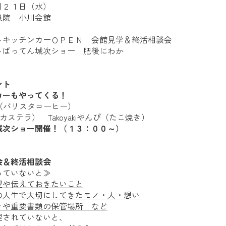
月２１日（水）
泉院 小川会館
～キッチンカーＯＰＥＮ 会館見学＆終活相談会
～ばってん城次ショー 肥後にわか
ント
カーもやってくる！
ffe（バリスタコーヒー）
（カステラ） Takoyakiやんぴ（たこ焼き）
城次ショー開催！（１３：００～）
会＆終活相談会
っていないと≫
望や伝えておきたいこと
の人生で大切にしてきたモノ・人・想い
きや重要書類の保管場所 など
理されていないと、