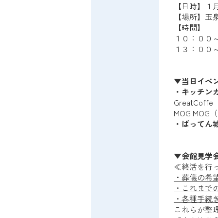
【日時】１
【場所】玉
【時間】
１０：００
１３：００
▼当日イベ
・キッチン
GreatCo
MOG MOG
・ばってん
▼会館見学
≪終活を行
・葬儀の希
・これまで
・各種手続
これらが整