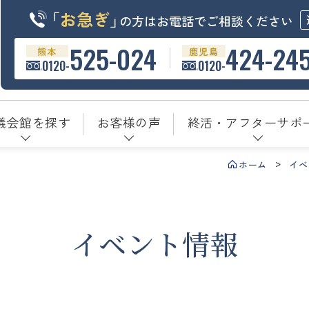
「
お急ぎ
」
の方はお電話でご相談ください
525-024
424-24
熊本
鹿児島
0120-
0120-
儀会館を探す
お客様の声
終活・アフターサポ
ホーム
イベ
イベント情報