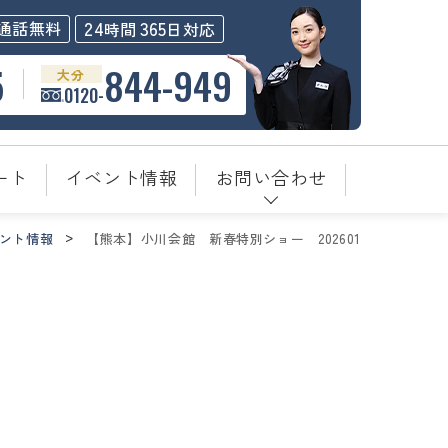
24
365
通話無料
時間
日対応
5
844-949
大分
0120-
ート
イベント情報
お問い合わせ
ント情報
【熊本】小川会館＿新春特別ショー＿202601