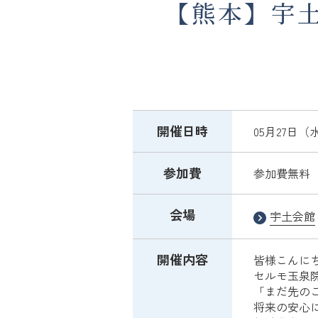
【熊本】宇
開催日時
05月27日（水）
参加費
参加費無料 
会場
宇土会館
開催内容
皆様こんに
セルモ玉泉
「まだ先の
将来の安心