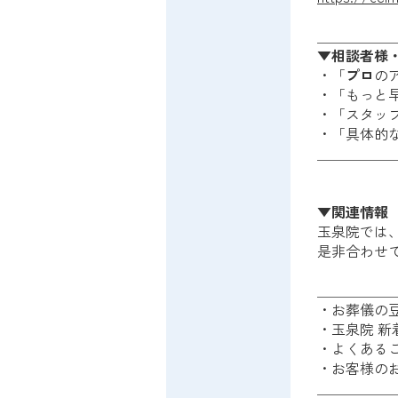
＿＿＿＿＿
▼相談者様
・「
プロ
の
・「もっと
・「スタッ
・「具体的
＿＿＿＿＿
▼関連情報
玉泉院では
是非合わせ
＿＿＿＿＿
・お葬儀の
・玉泉院 新
・よくある
・お客様の
＿＿＿＿＿