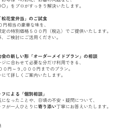
〇〇」をプロがすっきり解決いたします。
「松花堂弁当」のご試食
００円相当の豪華な味を、
限定の特別価格５００円（税込）でご提供いたします。
等、ご検討にご活用ください。
助会の新しい形「オーダーメイドプラン」の相談
ージに合わせて必要な分だけ利用できる、
００円～９,０００円までのプラン。
ーにて詳しくご案内いたします。
ッフによる「個別相談」
気になったことや、日頃の不安・疑問について、
ッフが一人ひとりに
寄り添い
丁寧にお答えいたします。
典