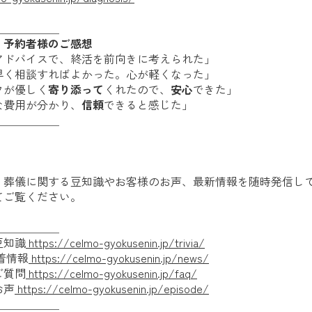
＿＿＿＿＿＿
・予約者様のご感想
アドバイスで、終活を前向きに考えられた」
早く相談すればよかった。心が軽くなった」
フが優しく
寄り添って
くれたので、
安心
できた」
な費用が分かり、
信頼
できると感じた」
＿＿＿＿＿＿
、葬儀に関する豆知識やお客様のお声、最新情報を随時発信し
てご覧ください。
＿＿＿＿＿＿
豆知識
https://celmo-gyokusenin.jp/trivia/
着情報
https://celmo-gyokusenin.jp/news/
ご質問
https://celmo-gyokusenin.jp/faq/
お声
https://celmo-gyokusenin.jp/episode/
＿＿＿＿＿＿