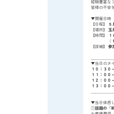
経験豊富な
皆様の不安
▼開催日時
【日程】
５
【場所】
玉
【時間】
１
（
【詳細】
参
＿＿＿＿＿
▼当日のタ
１０：３０
１１：００
１２：００
１３：００
＿＿＿＿＿
▼当日体感
①
話題の「
お葬儀費用