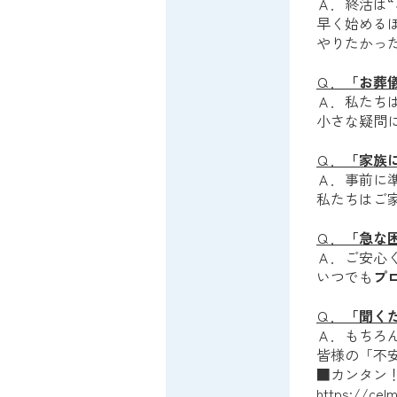
Ａ．終活は
早く始める
やりたかっ
Ｑ．
「お葬
Ａ．私たち
小さな疑問
Ｑ．
「家族
Ａ．事前に
私たちはご
Ｑ．
「急な
Ａ．ご安心
いつでも
プ
Ｑ．
「聞く
Ａ．もちろ
皆様の「不
■カンタン
https://celm