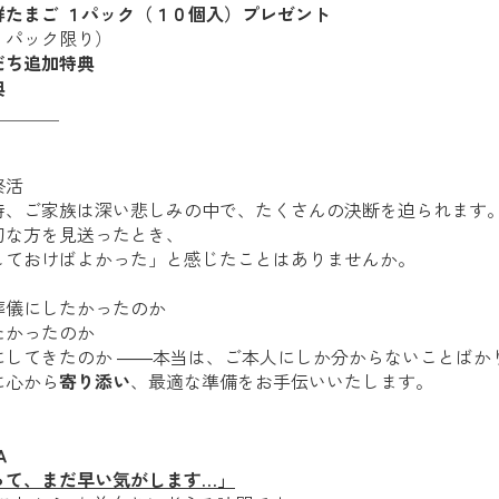
鮮たまご １パック（１０個入）プレゼント
１パック限り）
だち追加特典
典
＿＿＿＿
終活
時、ご家族は深い悲しみの中で、たくさんの決断を迫られます
切な方を見送ったとき、
しておけばよかった」と感じたことはありませんか。
葬儀にしたかったのか
たかったのか
にしてきたのか ――本当は、ご本人にしか分からないことばか
に心から
寄り添い
、最適な準備をお手伝いいたします。
Ａ
って、まだ早い気がします…」