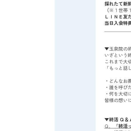
採れたて新
（
※１世帯
ＬＩＮＥ友
当日入会特
＿＿＿＿＿
▼玉泉院の
いざという
これまで大
「もっと話
・どんなお
・誰を呼び
・何を大切
皆様の想い
▼終活 Ｑ＆
Ｑ．
「終活