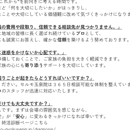
“これから”を前向きに考える時間です。
ほど「何を大切にしたいか」がはっきりし、
たことや大切にしている価値観に改めて気づくきっかけになり
儀の費用や段取り、信頼できる相談先が見つかりません。」
は地域の皆様に長く選ばれ続けている
プロ
として、
にも誠実にお答えし、確かな
信頼
を築けるよう努めております
に迷惑をかけないか心配です。」
準備しておくことで、ご家族の負担を大きく軽減できます。
家族の心にも
寄り添う
サポートを大切にしています。
困りごとが起きたらどうすればいいですか？」
ください。セルモ玉泉院は３６５日相談可能な体制を整えてい
ロ
のスタッフが迅速に対応いたします。
だけでも大丈夫ですか？」
んです。まずは会場の雰囲気を感じながら、
安」が「
安心
」に変わるきっかけになれば幸いです。
！終活診断ページこちら
o-gyokusenin.jp/diagnosis/