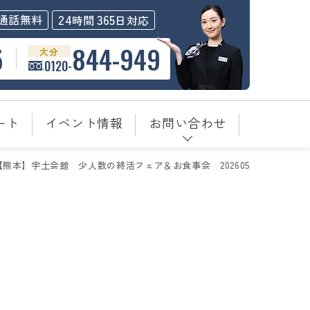
24
365
通話無料
時間
日対応
5
844-949
大分
0120-
ート
イベント情報
お問い合わせ
【熊本】宇土会館＿少人数の終活フェア＆お食事会＿202605