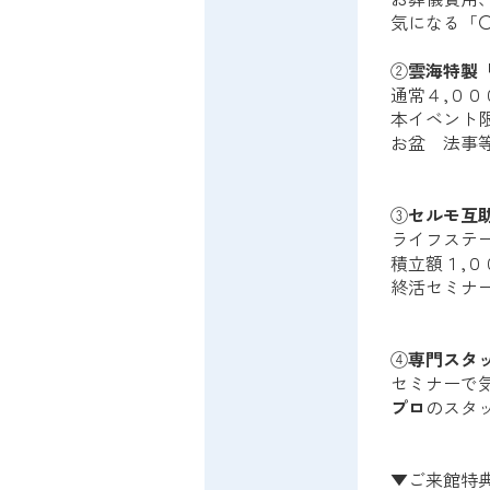
気になる「
②
雲海特製
通常４,０
本イベント
お盆 法事
③
セルモ互
ライフステ
積立額１,０
終活セミナ
④
専門スタ
セミナーで
プロ
のスタ
▼ご来館特