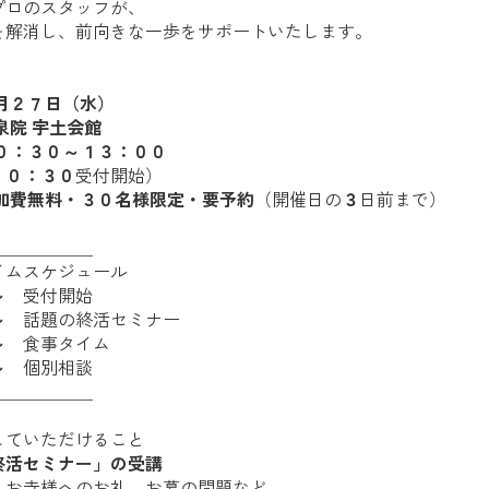
プロのスタッフが、
を解消し、前向きな一歩をサポートいたします。
月２７日（水）
泉院 宇土会館
０：３０～１３：００
１０：３０
受付開始）
加費無料・３０名様限定・要予約
（開催日の
３
日前まで）
＿＿＿＿＿＿
イムスケジュール
～
受付開始
～
話題の終活セミナー
～
食事タイム
～
個別相談
＿＿＿＿＿＿
していただけること
終活セミナー」の受講
、お寺様へのお礼、お墓の問題など、