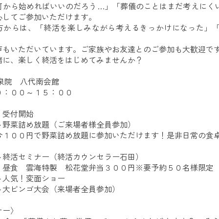
何から始めればいいのだろう…」「葬儀のことはまだ考えにく
心してご参加いただけます。
方からは、
「終活を楽しみながら考えるきっかけになった」
声もいただいています。
ご家族やお友達とのご参加も大歓迎で
緒に、楽しく終活をはじめてみませんか？
泉院 八代南会館
０：００～１５：００
 受付開始
～野菜詰め放題（ご来場者様全員参加）
今１００円で野菜詰め放題に参加いただけます！是非日常の食
～終活セミナー（終活カウンセラー石田）
 昼食 雲海特製 松花堂弁当３００円※要予約５０名様限定
～人気！変面ショー
～大ビンゴ大会（来場者全員参加）
ナー〉