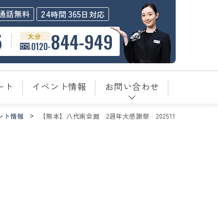
24
365
通話無料
時間
日対応
5
844-949
大分
0120-
ート
イベント情報
お問い合わせ
ント情報
【熊本】八代南会館＿2週年大感謝祭＿202511