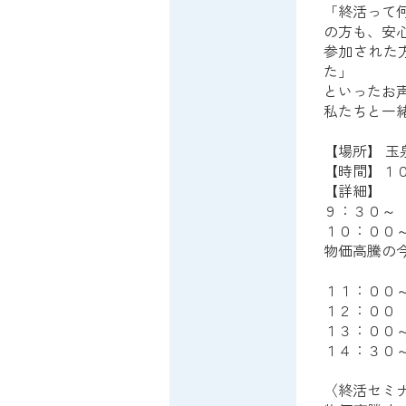
「終活って
の方も、安
参加された
た」
といったお
私たちと一
【場所】 玉
【時間】１
【詳細】
９：３０～
１０：００
物価高騰の
１１：００
１２：００
１３：００
１４：３０
〈終活セミ