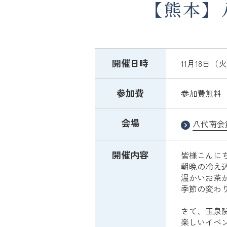
【熊本】
開催日時
11月18日（火）
参加費
参加費無料 
会場
八代南会
開催内容
皆様こんに
朝晩の冷え
温かいお茶
季節の変わ
さて、玉泉
楽しいイベ