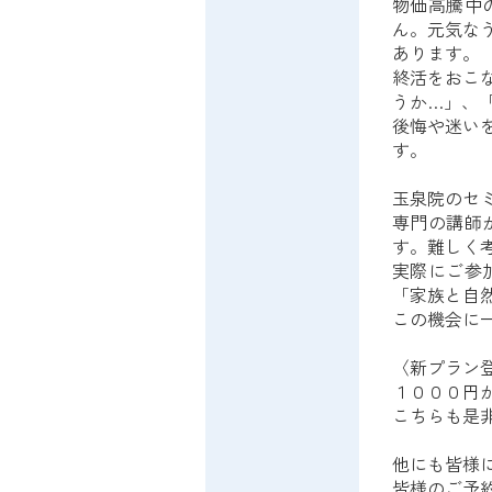
物価高騰中
ん。元気な
あります。
終活をおこ
うか…」、
後悔や迷い
す。
玉泉院のセ
専門の講師
す。難しく
実際にご参
「家族と自
この機会に
〈新プラン
１０００円
こちらも是
他にも皆様
皆様のご予