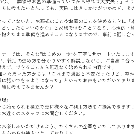
の今、「葬儀やお墓の準備っていつからやれば大丈夫？」そ
うちに考えたいと思っても、実際にはきっかけがつかめず、そ
なっていないと、お葬式のことやお墓のことを決めるときに「
「どうしたらいいのかな」と家族で悩むことになり、心理的・
を抱えたまま準備を進めることになりますので、事前に話し合
ミナーでは、そんな“はじめの一歩”を丁寧にサポートいたしま
が、終活の進め方を分かりやすく解説しながら、ご自身に合
考えず、できることから無理なく始められる内容です。
加いただいた方からは「これまで漠然と不安だったけど、整
然に話ができるようになった」といったお声もいただいており
一緒に考えてみませんか？
登場〉
から始められる積立で更に様々なご利用方法をご提案できます
非お近くのスタッフにお問合せください。
にお楽しみいただけるよう、たくさんの企画をいたしておりま
約を心からお待ちいたしております。