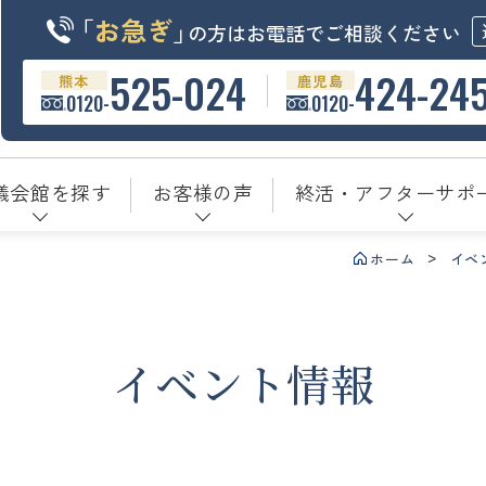
「
お急ぎ
」
の方はお電話でご相談ください
525-024
424-24
熊本
鹿児島
0120-
0120-
儀会館を探す
お客様の声
終活・アフターサポ
ホーム
イベ
イベント情報