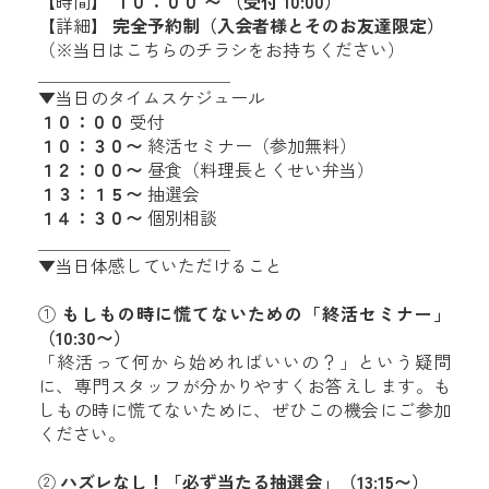
【時間】
１０：００ 〜 （受付 10:00）
【詳細】
完全予約制（入会者様とそのお友達限定）
（※当日はこちらのチラシをお持ちください）
＿＿＿＿＿＿＿＿＿＿＿
▼当日のタイムスケジュール
１０：００
受付
１０：３０〜
終活セミナー（参加無料）
１２：００〜
昼食（料理長とくせい弁当）
１３：１５〜
抽選会
１４：３０〜
個別相談
＿＿＿＿＿＿＿＿＿＿＿
▼当日体感していただけること
①
もしもの時に慌てないための「終活セミナー」
（10:30〜）
「終活って何から始めればいいの？」という疑問
に、専門スタッフが分かりやすくお答えします。も
しもの時に慌てないために、ぜひこの機会にご参加
ください。
②
ハズレなし！「必ず当たる抽選会」（13:15〜）