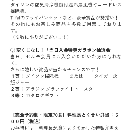
ダイソンの空気清浄機能付温冷扇風機やコードレス
掃除機、
T-falのフライパンセットなど、豪華賞品が勢揃い！
その他にもお楽しみ商品を多数ご用意しておりま
す。
（※数に限りがございます）
③
空くじなし！「当日入会特典ガラポン抽選会」
当日、セルモ会員にご入会いただいた方にもれな
く、
さらに嬉しい賞品が当たるチャンスです！
１等：
ダイソン掃除機 ──または── タイガー炊
飯ジャー
２等：
アラジン グラファイトトースター
３等：
カタログギフト
＿＿＿＿＿＿＿＿＿＿＿
【完全予約制・限定70食】料理長とくせい弁当：５
００円（税込）
お昼時には、料理長が腕によりをかけた特製弁当を