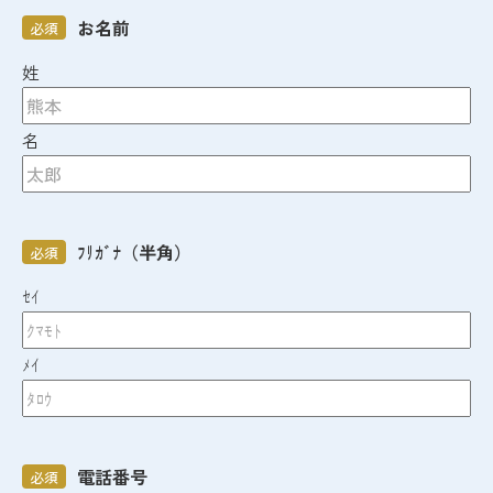
お名前
必須
姓
名
ﾌﾘｶﾞﾅ（半角）
必須
ｾｲ
ﾒｲ
電話番号
必須