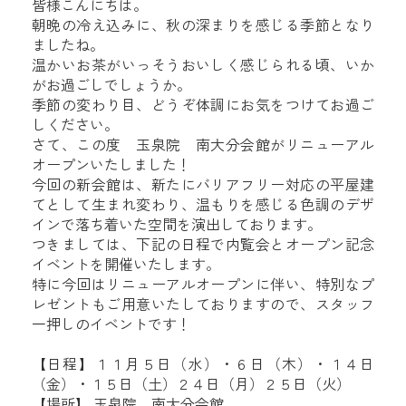
皆様こんにちは。
朝晩の冷え込みに、秋の深まりを感じる季節となり
ましたね。
温かいお茶がいっそうおいしく感じられる頃、いか
がお過ごしでしょうか。
季節の変わり目、どうぞ体調にお気をつけてお過ご
しください。
さて、この度 玉泉院 南大分会館がリニューアル
オープンいたしました！
今回の新会館は、新たにバリアフリー対応の平屋建
てとして生まれ変わり、温もりを感じる色調のデザ
インで落ち着いた空間を演出しております。
つきましては、下記の日程で内覧会とオープン記念
イベントを開催いたします。
特に今回はリニューアルオープンに伴い、特別なプ
レゼントもご用意いたしておりますので、スタッフ
一押しのイベントです！
【日程】
１１月５日（水）・６日（木）・１４日
（金）・１５日（土）２４日（月）２５日（火）
【場所】 玉泉院 南大分会館