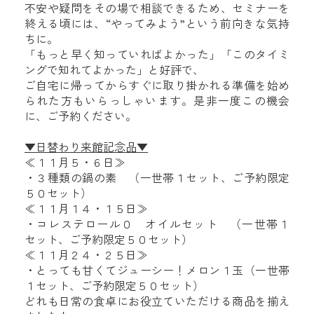
不安や疑問をその場で相談できるため、セミナーを
終える頃には、“やってみよう”という前向きな気持
ちに。
「もっと早く知っていればよかった」「このタイミ
ングで知れてよかった」と好評で、
ご自宅に帰ってからすぐに取り掛かれる準備を始め
られた方もいらっしゃいます。
是非一度この機会
に、ご予約ください。
▼日替わり来館記念品▼
≪１１月５・６日≫
・３種類の鍋の素 （一世帯１セット、ご予約限定
５０セット）
≪１１月１４・１５日≫
・コレステロール０ オイルセット （一世帯１
セット、ご予約限定５０セット）
≪１１月２４・２５日≫
・とっても甘くてジューシー！メロン１玉（一世帯
１セット、ご予約限定５０セット）
どれも日常の食卓にお役立ていただける商品を揃え