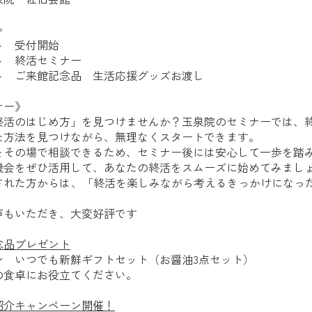
≫
～ 受付開始
～ 終活セミナー
～ ご来館記念品 生活応援グッズお渡し
ナー》
終活のはじめ方」を見つけませんか？玉泉院のセミナーでは、
た方法を見つけながら、無理なくスタートできます。
をその場で相談できるため、セミナー後には安心して一歩を踏
機会をぜひ活用して、あなたの終活をスムーズに始めてみまし
された方からは、
「終活を楽しみながら考えるきっかけになっ
声もいただき、大変好評です
念品プレゼント
ン いつでも新鮮ギフトセット（お醤油3点セット）
の食卓にお役立てください。
紹介キャンペーン開催！