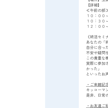
【詳細】
≪午前の部
１０：００
１０：３０
１２：００
《終活セミ
あなたの「
自分に合っ
不安や疑問
この貴重な
実際に参加
かった」
といったお
・ご来館記
キッコーマ
是非、日常
・お友達ご