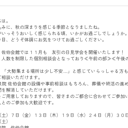
ちは。
込みに、秋の深まりを感じる季節となりましたね。
がいっそうおいしく感じられる頃、いかがお過ごしでしょうか
り目、どうぞ体調にお気をつけてお過ごしください。
 佐伯会館では１１月も 友引の日見学会を開催いたします！
、人数を制限した個別相談会となっており≪午前の部≫≪午後
」「大勢集まる場所は少し不安…」と感じていらっしゃる方
ご相談いただけます。
泉院 佐伯会館の設備や事前相談はもちろん、葬儀や終活の進
問を解消していただけます。
をご用意しておりますので、皆さまのご都合に合わせてご参加
人とのご参加も大歓迎です。
（土）７日（金）１３日（木）１９日（水）２４日（月）３０
（土）
泉院 佐伯会館