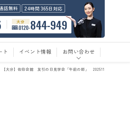
24
365
通話無料
時間
日対応
5
844-949
大分
0120-
ート
イベント情報
お問い合わせ
【大分】佐伯会館＿友引の日見学会「午前の部」＿202511