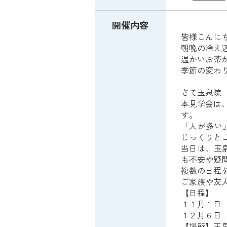
開催内容
皆様こんに
朝晩の冷え
温かいお茶
季節の変わ
さて玉泉院
本見学会は
す。
「人が多い
じっくりと
当日は、玉
も不安や疑
複数の日程
ご家族や友
【日程】
１１月１日
１２月６日
【場所】玉