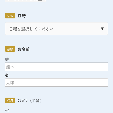
日時
必須
お名前
必須
姓
名
ﾌﾘｶﾞﾅ（半角）
必須
ｾｲ